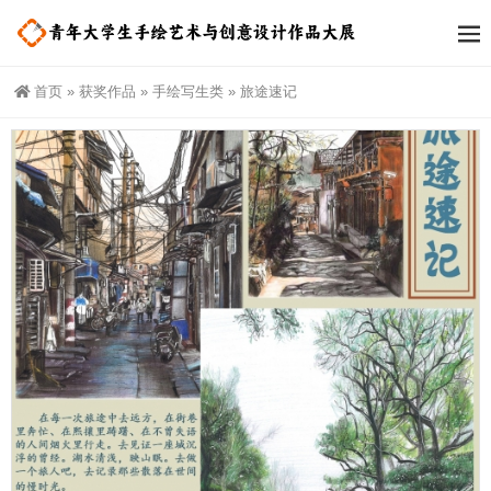
首页
»
获奖作品
»
手绘写生类
»
旅途速记