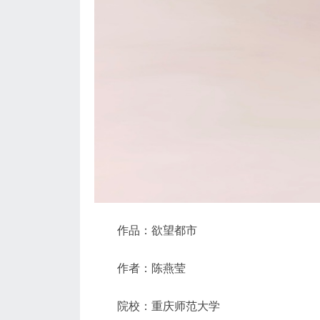
作品：欲望都市
作者：陈燕莹
院校：重庆师范大学