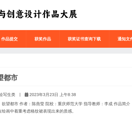
作品提交
获奖作品
获奖证书查询下载
通知文
望都市
|
绘写生类
2023年3月23日 上午8:38
欲望都市 作者：陈燕莹 院校：重庆师范大学 指导教师：李成 作品简介： 本作品写
在绘画中着重考虑格纹裙表现出来的质感。