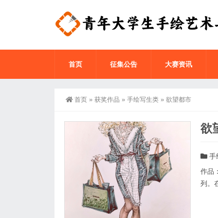
首页
征集公告
大赛资讯
首页
»
获奖作品
»
手绘写生类
»
欲望都市
欲
手
作品：
列。