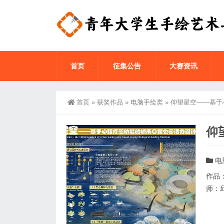
首页
征集公告
大赛资讯
首页
»
获奖作品
»
电脑手绘类
»
仰望星空——基于
仰
电
作品
师：