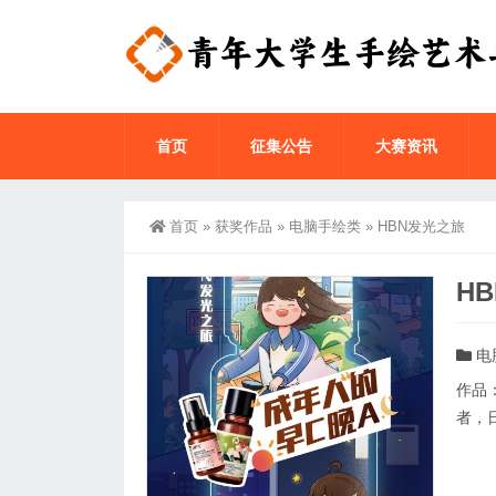
首页
征集公告
大赛资讯
首页
»
获奖作品
»
电脑手绘类
»
HBN发光之旅
H
电
作品
者，日