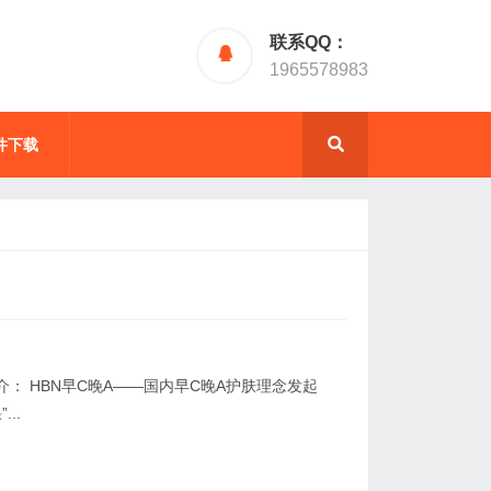
联系QQ：
1965578983
件下载
介： HBN早C晚A——国内早C晚A护肤理念发起
..