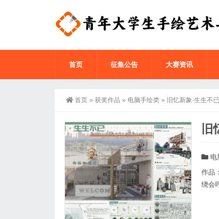
首页
征集公告
大赛资讯
首页
»
获奖作品
»
电脑手绘类
»
旧忆新象·生生不
旧
电
作品
绕会