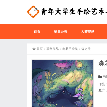
首页
征集公告
大赛资讯
首页
»
获奖作品
»
电脑手绘类
»
森之旅
森
电
作品
魔方